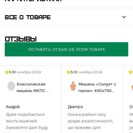
ВСЕ О ТОВАРЕ
ОТЗЫВЫ
ОСТАВИТЬ ОТЗЫВ ОБ ЭТОМ ТОВАРЕ
5.0
18 ноября 2024
5.0
12 ноября 2024
Классическая
Мишень «Силуэт с
мишень МКПС
пахом» 450х750
(IPSС) №33
мм бурая
460х580 см белая
Андрій
Дмитро
О
Дуже подобається
Зона в районі паху
М
якість мішеней!
додає реалістичності,
в
Замовляти далі буду
що важливо для
р