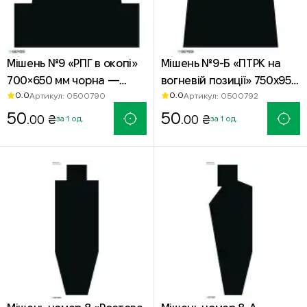
Мішень №9 «РПГ в окопі»
Мішень №9-Б «ПТРК на
700×650 мм чорна —
вогневій позиції» 750х950
0.0
0.0
Артикул: 0500790
Артикул: 0500792
офсетний папір
мм чорна — офсетний
50
папір
50
.00 ₴
.00 ₴
за 1 од.
за 1 од.