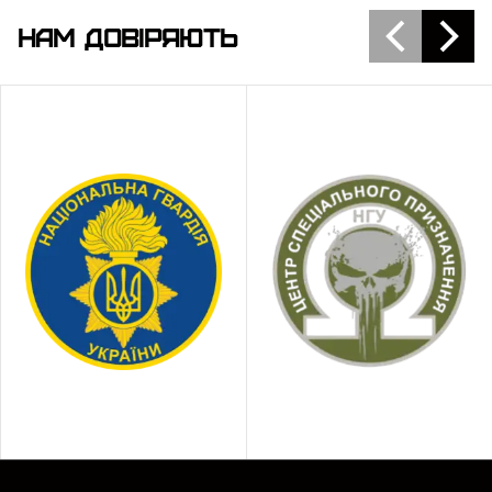
самооборони
максимально
НАМ ДОВІРЯЮТЬ
наближена до бойових
IPSC / IDPA
Стандартні
умов. Рекомендую для
Спортивна
спортивні форми
тих, хто хоче відточити
стрільба
навички ...
Нестандартні
Авторські або
Індивідуальні
тренувальні
заняття
Вибір варто робити свідомо і конкретно під свої
цілі – будь то просте тренування влучності або
серйозна підготовка до змагань.
Як вибрати паперові мішені
Під кожне завдання краще працює свій формат
цілей. Якщо враховувати зброю, дистанцію і цілі