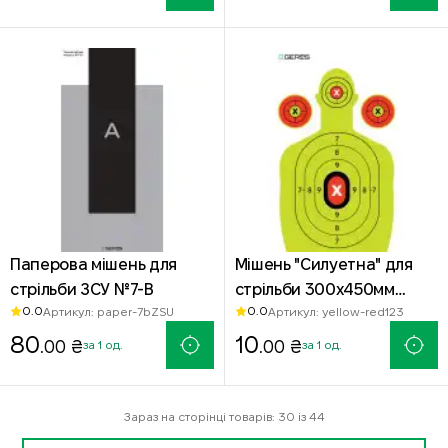
пристрілкою
Паперова мішень для
Мішень "Силуетна" для
стрільби ЗСУ №7-В
стрільби 300х450мм
0.0
0.0
Артикул: paper-7bZSU
Артикул: yellow-red123
неоново-жовта з
80
червоними зонами
10
.00 ₴
.00 ₴
за 1 од.
за 1 од.
Зараз на сторінці товарів: 30 із 44