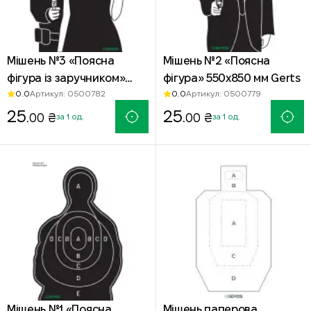
Мішень №3 «Поясна
Мішень №2 «Поясна
фігура із заручником»
фігура» 550х850 мм Gerts
0.0
0.0
Артикул: 0500782
Артикул: 0500779
700х950 мм чорна —
офсетний папір
25
25
.00 ₴
.00 ₴
за 1 од.
за 1 од.
Мішень №1 «Поясна
Мішень паперова