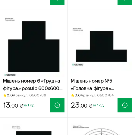
Мішень номер 6 «Грудна
Мішень номер №5
фігура» розмір 600х600
«Головна фігура»
0.0
0.0
Артикул: 0500786
Артикул: 0500784
мм чорна — офсетний
320х400 мм чорна —
папір
13
офсетний папір
23
.00 ₴
.00 ₴
за 1 од.
за 1 од.