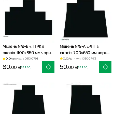
Мішень №9-В «ПТРК в
Мішень №9-А «РПГ в
окопі» 1100х850 мм чорна
окопі» 700×650 мм чорна
0.0
0.0
Артикул: 0500791
Артикул: 0500793
— офсетний папір
— офсетний папір
80
50
.00 ₴
.00 ₴
за 1 од.
за 1 од.