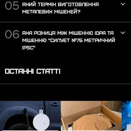
пляшках.
ЯКИЙ ТЕРМІН ВИГОТОВЛЕННЯ
Розмір і формат. Маленькі варіанти змушують
МЕТАЛЕВИХ МІШЕНЕЙ?
концентруватися і підвищують точність. Великі
зручніші на далеких дистанціях або для роботи
ЯКА РІЗНИЦЯ МІЖ МІШЕННЮ IDPA ТА
зі зброєю великого калібру. Формат теж
МІШЕННЮ "СИЛУЕТ №7Б МЕТРИЧНИЙ
важливий: кола для оцінки купчастості, силуети
IPSC"
– для імітації реальних умов, спортивні
стандарти – для змагань.
Щільність матеріалу. Тонкий папір швидко
ОСТАННІ СТАТТІ
рветься, і результат стає нечитабельним.
Більш щільні варіанти довше зберігають
отвори видимими і витримують більше серій
стрільби, особливо якщо стріляє група людей.
Відповідність стандартам. Готуючись до
турніру, краще використовувати офіційні цілі
дисципліни, і тоді кожне заняття буде
максимально схожим на змагальні умови.