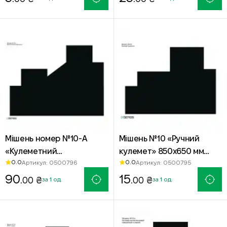
Мішень номер №10-А
Мішень №10 «Ручний
«Кулеметний
кулемет» 850х650 мм
0.0
0.0
Артикул: 0500796
Артикул: 0500795
розрахунок» 1100х850 мм
чорна — паперова
чорна
90
мішень для стрільби
15
.00 ₴
.00 ₴
за 1 од.
за 1 од.