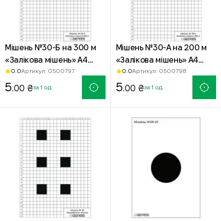
Мішень №30-Б на 300 м
Мішень №30-А на 200 м
«Залікова мішень» А4
«Залікова мішень» А4
0.0
0.0
Артикул: 0500797
Артикул: 0500798
чорна — офсетний папір
чорна — офсетний папір
5
5
.00 ₴
.00 ₴
за 1 од.
за 1 од.