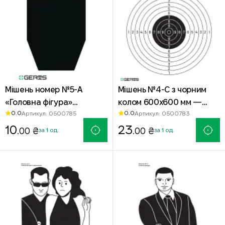
Мішень номер №5-А
Мішень №4-С з чорним
«Головна фігура»
колом 600х600 мм —
0.0
0.0
Артикул: 0500785
Артикул: 0500783
320х400 мм чорна —
офсетний папір
офсетний папір
10
23
.00 ₴
.00 ₴
за 1 од.
за 1 од.