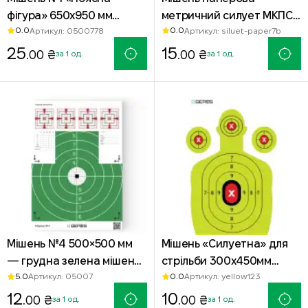
фігура» 650х950 мм
метричний силует МКПС
0.0
0.0
Артикул: 0500778
Артикул: siluet-paper7b
чорна — паперова
7-б Gerts
мішень для стрільби
25
15
.00 ₴
.00 ₴
за 1 од.
за 1 од.
Мішень №4 500×500 мм
Мішень «Силуетна» для
— грудна зелена мішень
стрільби 300х450мм
5.0
0.0
Артикул: 05007
Артикул: yellow123
з квадратами та
неоново-жовта
удосконаленою
12
10
.00 ₴
.00 ₴
за 1 од.
за 1 од.