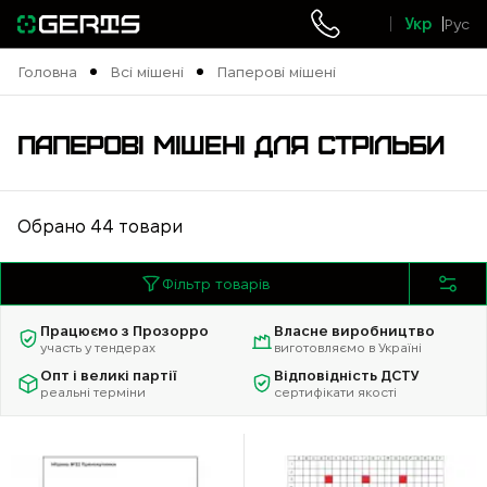
Укр
Рус
Головна
Всі мішені
Паперові мішені
Ok
ПАПЕРОВІ МІШЕНІ ДЛЯ СТРІЛЬБИ
Обрано 44 товари
Фільтр товарів
Працюємо з Прозорро
Власне виробництво
участь у тендерах
виготовляємо в Україні
Опт і великі партії
Відповідність ДСТУ
реальні терміни
сертифікати якості