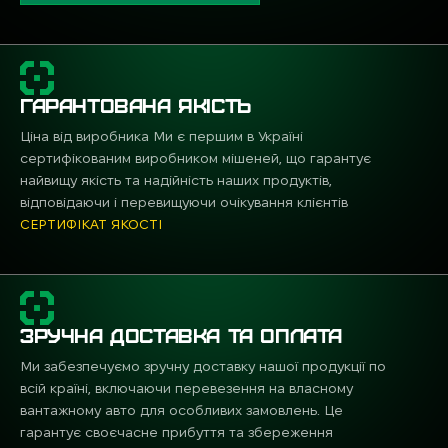
Чесний зворотний зв'язок. Влучання видно
відразу, що допомагає розбирати помилки і
коригувати техніку без зайвих здогадок.
Практика в спортивних умовах. Паперові цілі
ГАРАНТОВАНА ЯКІСТЬ
використовуються на більшості змагань, тому
Ціна від виробника Ми є першим в Україні
тренування на них дають максимально
сертифікованим виробником мішеней, що гарантує
наближений досвід.
найвищу якість та надійність наших продуктів,
відповідаючи і перевищуючи очікування клієнтів
Простота у використанні. Легко взяти з собою,
СЕРТИФІКАТ ЯКОСТІ
зберігати в запасі та змінювати в процесі
стрільби.
Саме за це стрільці цінують папір: він
залишається надійним і зручним інструментом для
ЗРУЧНА ДОСТАВКА ТА ОПЛАТА
будь-якого рівня підготовки.
Ми забезпечуємо зручну доставку нашої продукції по
всій країні, включаючи перевезення на власному
вантажному авто для особливих замовлень. Це
Види паперових мішеней
гарантує своєчасне прибуття та збереження