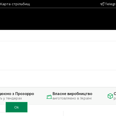
Карта стрільбищ
Teleg
цюємо з Прозорро
Власне виробництво
О
ть у тендерах
виготовляємо в Україні
р
Ok