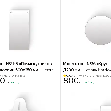
онг №31-Б «Прямокутник» з
Мішень гонг №36 «Кругла
творами 500х250 мм — сталь
Д200 мм — сталь Hardox
0.0
л: Hard10-n31B-2
Артикул: Hard10-n36-D20
00
00
800
за 1 од.
за 1 од.
.00 ₴
.00 ₴