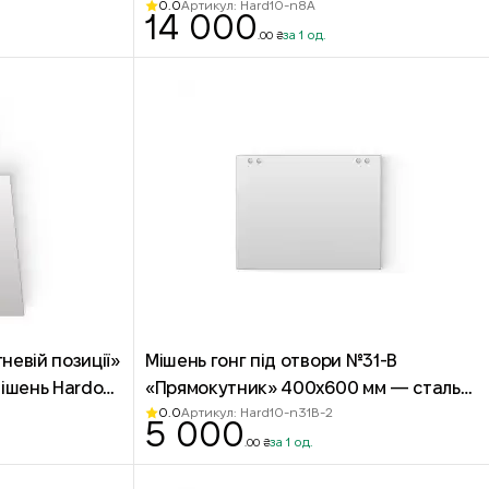
0.0
Артикул: Hard10-n8A
14 000
за 1 од.
.00 ₴
невій позиції»
Мішень гонг під отвори №31-В
ішень Hardox
«Прямокутник» 400х600 мм — сталь
0.0
Артикул: Hard10-n31B-2
Hardox 500
5 000
за 1 од.
.00 ₴