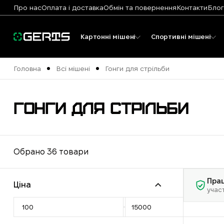
Про нас
Оплата і доставка
Обмін та повернення
Контакти
Блог
Картонні мішені
Спортивні мішені
Головна
Всі мішені
Гонги для стрільби
ГОНГИ ДЛЯ СТРІЛЬБИ
Обрано 36 товари
Пра
Ціна
учас