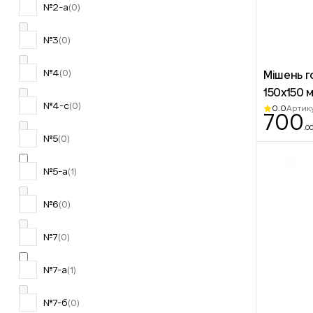
№2-а
(0)
№3
(0)
№4
(0)
Мішень г
150х150 
№4-с
(0)
0.0
Артик
700
.0
№5
(0)
№5-а
(1)
№6
(0)
№7
(0)
№7-а
(1)
№7-б
(0)