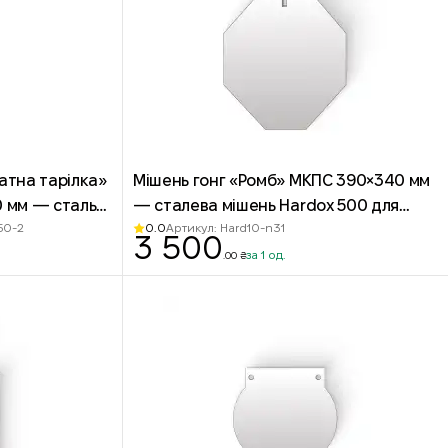
атна тарілка»
Мішень гонг «Ромб» МКПС 390×340 мм
— сталева мішень Hardox 500 для
0.0
50-2
Артикул: Hard10-n31
стрільби
3 500
за 1 од.
.00 ₴