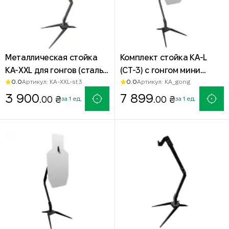
Металлическая стойка
Комплект стойка КА-L
КА-XXL для гонгов (сталь
(СТ-3) с гонгом мини
0.0
0.0
Артикул: KA-XXL-st3
Артикул: KA_gong
СТ-3)
Силуэт IDPA
3 900
7 899
.00 ₴
.00 ₴
за 1 ед.
за 1 ед.