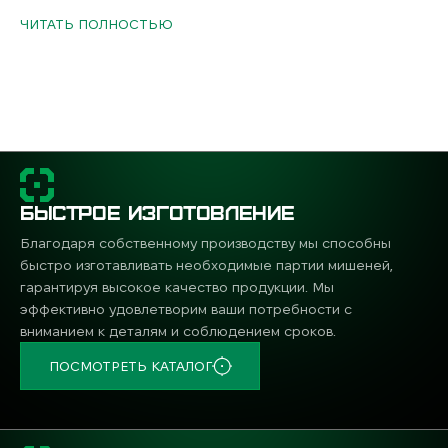
Модель разработана для использования в
ЧИТАТЬ ПОЛНОСТЬЮ
экстремальных условиях и выдерживает высокие
нагрузки. Прочная металлическая конструкция
гарантирует долговечность и устойчивость к
внешним факторам.
Преимущества стойки Капитан Америка
БЫСТРОЕ ИЗГОТОВЛЕНИЕ
Прочность и износостойкость:
изготовлена из
стали Hardox 500 или СТ-3, что обеспечивает
Благодаря собственному производству мы способны
стойкость даже при множественных
быстро изготавливать необходимые партии мишеней,
попаданиях.
гарантируя высокое качество продукции. Мы
эффективно удовлетворим ваши потребности с
Стабильность:
устойчивая база
вниманием к деталям и соблюдением сроков.
предотвращает опрокидывание конструкции
ПОСМОТРЕТЬ КАТАЛОГ
даже при мощных ударах.
Разборная конструкция:
быстрая сборка и
удобная транспортировка без необходимости