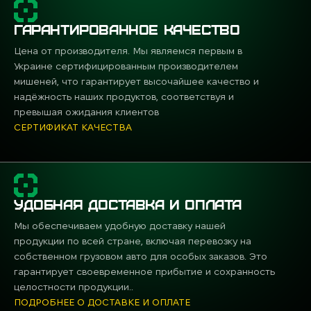
использования инструментов.
Регулируемый угол наклона:
позволяет
ГАРАНТИРОВАННОЕ КАЧЕСТВО
адаптировать мишень для различных
Цена от производителя. Мы являемся первым в
тренировочных сценариев.
Украине сертифицированным производителем
мишеней, что гарантирует высочайшее качество и
Совместимость с разными
надёжность наших продуктов, соответствуя и
мишенями:
подходит для IPSC, IDPA и других
превышая ожидания клиентов
видов стрелковых тренировок.
СЕРТИФИКАТ КАЧЕСТВА
Варианты использования и эксплуатации
Стойка Капитан Америка доступна в нескольких
размерах: L (1,45 м), XL (1,50 м), XXL (1,70 м). Это
УДОБНАЯ ДОСТАВКА И ОПЛАТА
позволяет стрелкам выбрать оптимальный
Мы обеспечиваем удобную доставку нашей
вариант для своих тренировок. Конструкция
продукции по всей стране, включая перевозку на
подходит для установки различных типов
собственном грузовом авто для особых заказов. Это
мишеней, включая гонги, и металлические
гарантирует своевременное прибытие и сохранность
силуэты.
целостности продукции..
ПОДРОБНЕЕ О ДОСТАВКЕ И ОПЛАТЕ