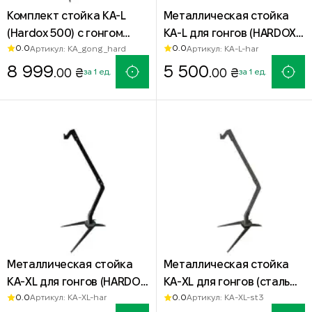
Комплект стойка КА-L
Металлическая стойка
(Hardox 500) с гонгом
КА-L для гонгов (HARDOX
0.0
0.0
Артикул: KA_gong _hard
Артикул: KA-L-har
мини Силуэт IDPA
500)
8 999
5 500
.00 ₴
.00 ₴
за 1 ед.
за 1 ед.
Металлическая стойка
Металлическая стойка
КА-XL для гонгов (HARDOX
КА-XL для гонгов (сталь
0.0
0.0
Артикул: KA-XL-har
Артикул: KA-XL-st3
500)
СТ-3)