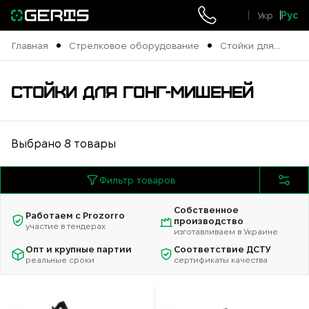
Укр
Рус
Главная
Стрелковое оборудование
Стойки для
гонг-мишеней
Ok
СТОЙКИ ДЛЯ ГОНГ-МИШЕНЕЙ
Выбрано 8 товары
Фильтр товаров
Собственное
Работаем с Prozorro
производство
участие в тендерах
изготавливаем в Украине
Опт и крупные партии
Соответствие ДСТУ
реальные сроки
сертификаты качества