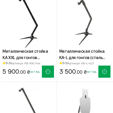
Металлическая стойка
Металлическая стойка
КА XXL для гонгов
КА-L для гонгов (сталь
0.0
0.0
Артикул: KA-XXL-har
Артикул: KA-L-st3
(HARDOX 500)
СТ-3)
5 900
3 500
.00 ₴
.00 ₴
за 1 ед.
за 1 ед.