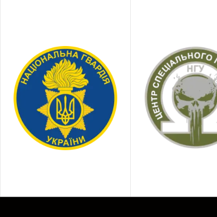
орие
стаб
трен
Гид
О
п
ч
К
с
р
Э
к
Б
с
п