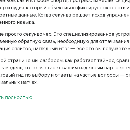
рельбе, как и в любом спорте, прогресс измеряется ц
ер и судья, который объективно фиксирует скорость 
ретные данные. Когда секунда решает исход упражнени
емного навыка.
не просто секундомер. Это специализированное устро
венную обратную связь, необходимую для оттачивания 
ация сплитов, наглядный итог — все это вы получаете «
той странице мы разберем, как работает таймер, срав
ть модель, которая станет вашим надежным партнером 
говый гид по выбору и ответы на частые вопросы — о
иальных матчах.
ТЬ ПОЛНОСТЬЮ
ем стрелку нужен таймер? (Больше,
объективных данных нет роста. Вот что дает вам тайме
змерение времени первого выстрела. Ключевой показат