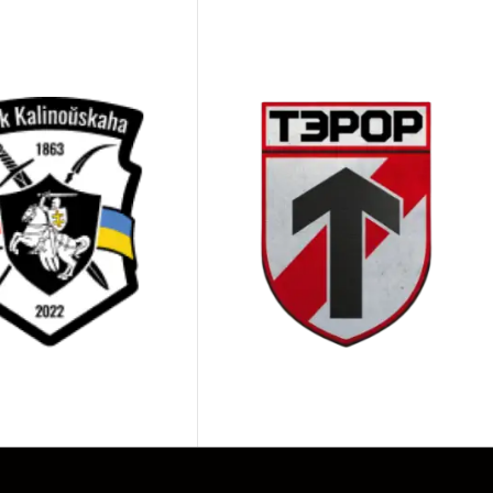
часто ошибается. Аппаратный стрелковый таймер
зультат, на который можно опираться в
стрелковый таймер
или просто хотите контролировать личный
симально громким «beep» и тонкой настройкой
игнал через заданный интервал), режимы
ти микрофона, память сессий, экспорт
 в руке, управлялся в перчатках, а цифры были
ителям, чьи решения признаны в спортивной
ие на ресурс, точность и последующую