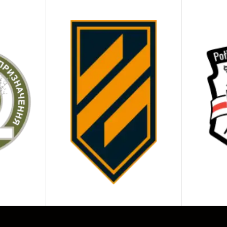
нтира в тишине тирa, но на реальном стрельбище он 
ильно фиксирует выстрелы и дает воспроизводимый ре
ировочном плане.
 по выбору: как купить идеальный 
пределите ваши цели. Готовитесь к IPSC, IDPA, 3-Gun 
рогресс? Под соревнования чаще берут таймеры с мак
увствительности.
лючевые функции. Обратите внимание на PAR-таймер (с
лучайной задержки старта, регулировку чувствительнос
езультатов.
ргономика и дисплей. Важно, чтобы прибор удобно лежал
онтрастными и читались на ярком солнце.
ренд и надежность. Отдавайте предпочтение производ
реде и используются инструкторами. Это прямое влиян
оддержку.