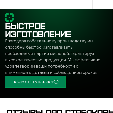
ко
«ч
Ф
БЫСТРОЕ
с
ИЗГОТОВЛЕНИЕ
А
с
Благодаря собственному производству мы
способны быстро изготавливать
О
необходимые партии мишеней, гарантируя
у
высокое качество продукции. Мы эффективно
удовлетворим ваши потребности с
Апп
вниманием к деталям и соблюдением сроков.
ПОСМОТРЕТЬ КАТАЛОГ
Мног
Дава
Па
ОТЗЫВЫ ПРО СТРЕЛКОВ