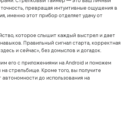
ифрами. Стрелковый таймер — это ваш личный
и точность, превращая интуитивные ощущения в
я, именно этот прибор отделяет удачу от
йство, которое слышит каждый выстрел и дает
навыков. Правильный сигнал старта, корректная
здесь и сейчас», без домыслов и догадок.
ним его с приложениями на Android и поможем
на стрельбище. Кроме того, вы получите
т автономности до использования на
 чем просто секундомер)
р:
ель извлечения, хвата и выхода на мушку/