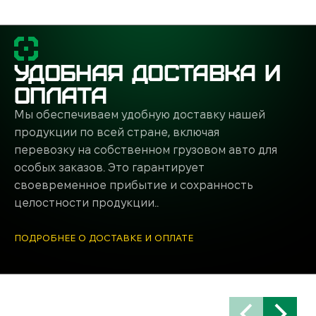
одхвате, на предвзводе, на прицеливании или на
выстрелами — это база для работы с отдачей,
УДОБНАЯ ДОСТАВКА И
еносов между целями.
ОПЛАТА
ршина айсберга. Разбивка по сплитам укажет
и при перезарядке.
Мы обеспечиваем удобную доставку нашей
продукции по всей стране, включая
орректируете план: уменьшаете пар-тайм,
перевозку на собственном грузовом авто для
льность на утомлении.
особых заказов. Это гарантирует
своевременное прибытие и сохранность
ndroid: что выбрать?
целостности продукции..
 выбирают специализированные устройства.
ПОДРОБНЕЕ О ДОСТАВКЕ И ОПЛАТЕ
Приложение на смартфоне