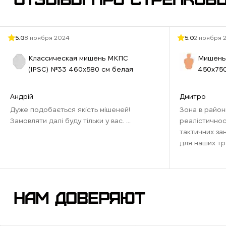
На
то
5.0
18 ноября 2024
5.0
12 ноября 
Гр
Классическая мишень МКПС
Мишень 
сиг
(IPSС) №33 460х580 см белая
450х750
До
и у
Андрій
Дмитро
Дуже подобається якість мішеней!
Зона в район
Замовляти далі буду тільки у вас. ...
реалістичнос
Ис
тактичних за
на
для наших тр
со
наближена до
Рекомендую д
Ст
відточити нави
НАМ ДОВЕРЯЮТ
Ключ