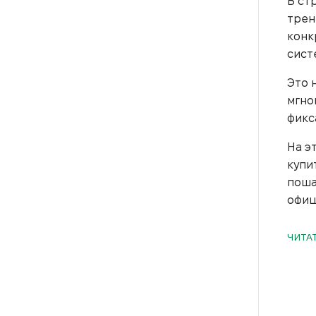
В ст
трен
конк
сист
Это 
мгно
фикс
На э
купи
поша
офиц
ЧИТА
Зач
Без 
И