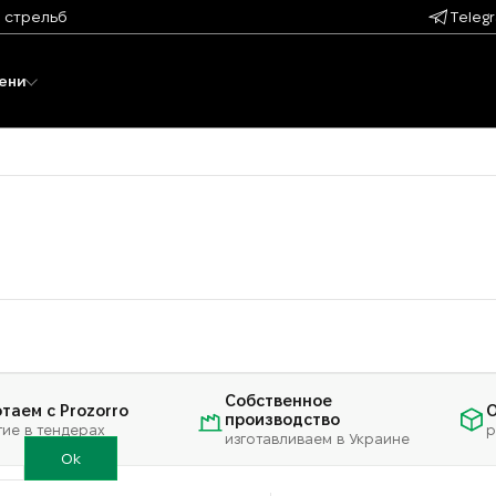
 стрельб
Teleg
ени
Собственное
таем с Prozorro
О
производство
тие в тендерах
р
изготавливаем в Украине
Ok