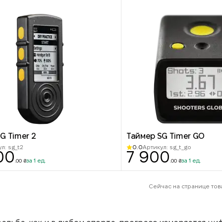
G Timer 2
Таймер SG Timer GO
0.0
л: sg_t2
Артикул: sg_t_go
00
7 900
за 1 ед.
за 1 ед.
.00 ₴
.00 ₴
Сейчас на странице това