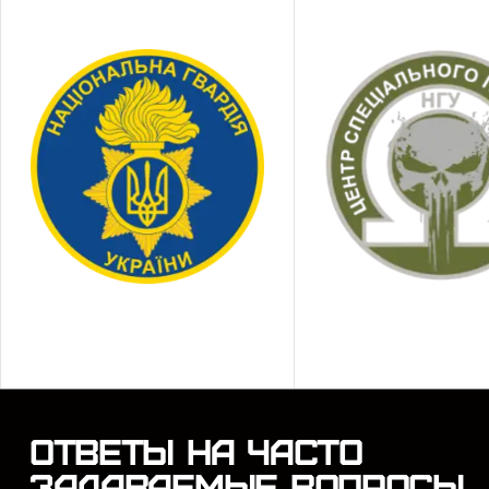
о
И
с
Имен
испо
Поч
Инте
выби
ОТВЕТЫ НА ЧАСТО
М
ЗАДАВАЕМЫЕ ВОПРОСЫ