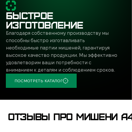
преи
БЫСТРОЕ
Д
ИЗГОТОВЛЕНИЕ
П
Благодаря собственному производству мы
б
способны быстро изготавливать
П
необходимые партии мишеней, гарантируя
О
высокое качество продукции. Мы эффективно
р
удовлетворим ваши потребности с
К
вниманием к деталям и соблюдением сроков.
ПОСМОТРЕТЬ КАТАЛОГ
Благ
Гд
ОТЗЫВЫ ПРО МИШЕНИ А
Форм
К