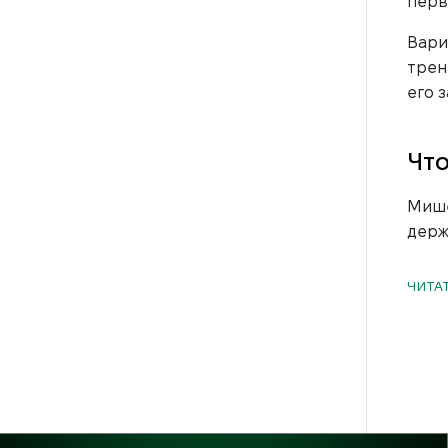
перв
Вари
трен
его з
Что
Мише
держ
хран
ЧИТА
Благ
трен
Пр
Цели