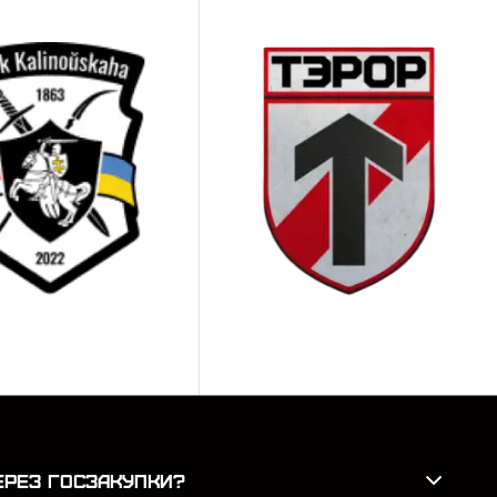
олгого использования.
ая, есть и различные прикольные варианты для
и для оценки точности и кучности;
 задачи.
рсальными, проявляя их удобство в
короткие дистанции.
тывают потребности стрелков и тиров. Нас
ачество и стабильность каждой партии. В
ЕРЕЗ ГОСЗАКУПКИ?