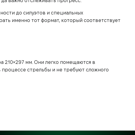
гда важно отслеживать прогресс.
чности до силуэтов и специальных
рать именно тот формат, который соответствует
а 210×297 мм. Они легко помещаются в
в процессе стрельбы и не требуют сложного
анным вариантом для пневматических тиров и
формата А4
ость. У них есть несколько очевидных