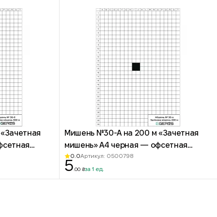
 «Зачетная
Мишень №30-А на 200 м «Зачетная
фсетная
мишень» А4 черная — офсетная
0.0
Артикул: 0500798
бумага
5
за 1 ед.
.00 ₴