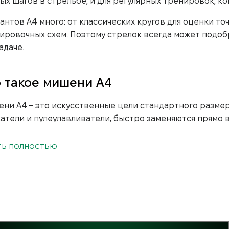
ых шагов в стрельбе, и для регулярных тренировок, ко
антов А4 много: от классических кругов для оценки то
ировочных схем. Поэтому стрелок всегда может подоб
адаче.
 такое мишени А4
ни А4 – это искусственные цели стандартного размер
атели и пулеулавливатели, быстро заменяются прямо 
ения.
ТЬ ПОЛНОСТЬЮ
одаря удобному формату A4 остается самым востребов
ировок на коротких дистанциях.
еимущества мишеней для стрельбы 
 для стрельбы А4 ценят за практичность и универсальн