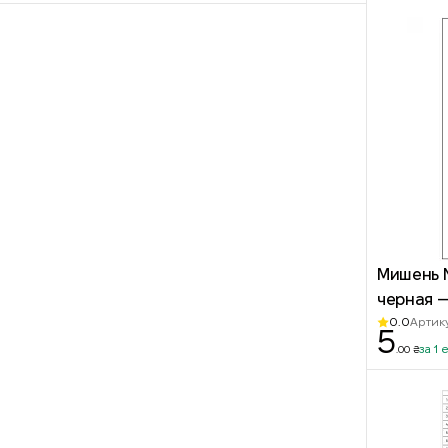
Мишень 
черная 
0.0
Артик
5
за 1 
.00 ₴