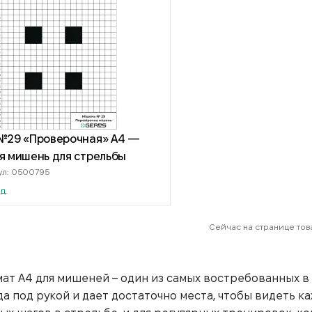
№29 «Проверочная» А4 —
я мишень для стрельбы
ул: 0500795
ед.
Сейчас на странице това
ат А4 для мишеней – один из самых востребованных в 
да под рукой и дает достаточно места, чтобы видеть к