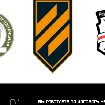
дноразовых тренировок, плотный картон – для более д
зображение. Мишень А4 бывает цветная или черно-бел
трельбы, включая следующие:
печатная сетка с разметкой концентрическими кругам
силуэтные цели для прикладных упражнений;
тренировочные схемы и изображения под конкретные
но такой набор характеристик и делает цели A4 униве
льзовании практически под любые условия работы на 
ему стоит купить мишени А4 у нас
рнет-магазин Gerts предлагает решения, которые учи
рают, благодаря очевидным преимуществам:
ы делаем мишени сами, поэтому можем гарантировать к
ВЫ РАБОТАЕТЕ ПО ДОГОВОРУ Ч