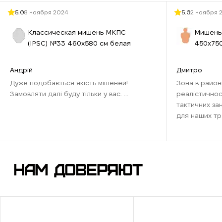
у
5.0
18 ноября 2024
5.0
12 ноября 
Т
Классическая мишень МКПС
Мишень 
ф
(IPSС) №33 460х580 см белая
450х750
С
п
Андрій
Дмитро
Д
Дуже подобається якість мішеней!
Зона в район
у
Замовляти далі буду тільки у вас. ...
реалістичнос
тактичних за
Тако
для наших тр
наближена до
Рекомендую д
Ра
відточити нави
НАМ ДОВЕРЯЮТ
У ми
Р
в
М