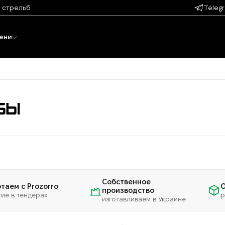
 стрельб
Teleg
ени
БЫ
Собственное
таем с Prozorro
О
производство
тие в тендерах
р
изготавливаем в Украине