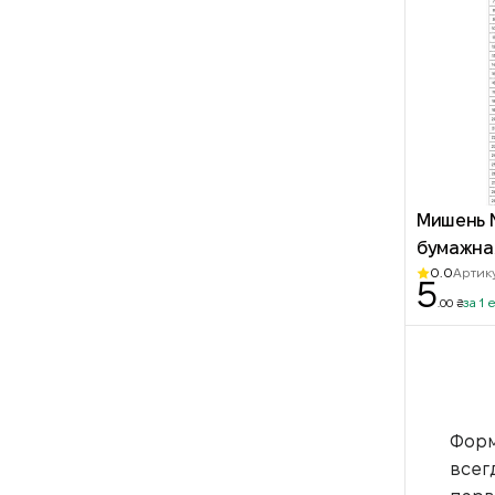
Мишень 
бумажна
0.0
Артик
5
за 1 
.00 ₴
Форм
всег