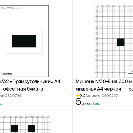
№32 «Прямоугольники» А4
Мишень №30-Б на 300 м
— офсетная бумага
мишень» А4 черная — о
0.0
ул: 0500799
Артикул: 0500797
бумага
5
ед.
за 1 ед.
.00 ₴