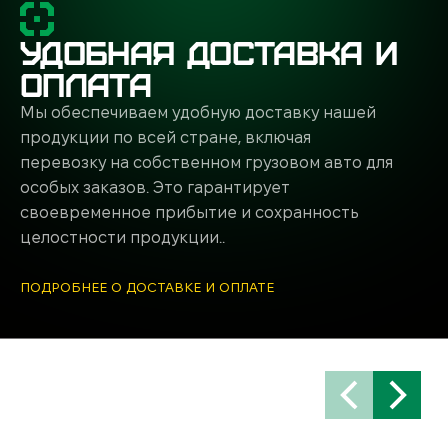
УДОБНАЯ ДОСТАВКА И
сто без серьезных затрат.
ОПЛАТА
выбирают для работы на 10, 25, 50 метров и даже
вку для спортивной стрельбы.
Мы обеспечиваем удобную доставку нашей
продукции по всей стране, включая
енить и хранить про запас.
перевозку на собственном грузовом авто для
ишени А4 дают наглядный результат и помогают
особых заказов. Это гарантирует
своевременное прибытие и сохранность
та, удобно брать с собой.
целостности продукции..
ием для регулярных тренировок.
ПОДРОБНЕЕ О ДОСТАВКЕ И ОПЛАТЕ
 тренировке стрелков:
артонные мишени А4, потому что хранить их