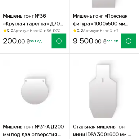
Мишень гонг №36
Мишень гонг «Поясная
«Круглая тарелка» Д70
фигура» 1000х500 мм
0.0
0.0
Артикул: Hard10-n36-D70
Артикул: Hard10-n7
мм — сталь Hardox 500
Hardox 500 — стальная
200
мишень для стрельбы
9 500
.00 ₴
.00 ₴
за 1 ед.
за 1 ед.
Мишень гонг №31-А Д200
Стальная мишень гонг
мм под два отверстия —
мини IDPA 300×600 мм —