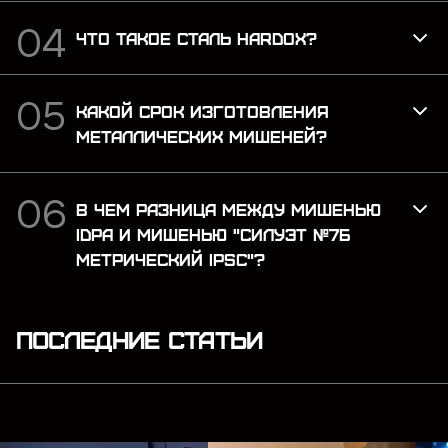
ЧТО ТАКОЕ СТАЛЬ HARDOX?
Сферы применения металлических
мишеней
КАКОЙ СРОК ИЗГОТОВЛЕНИЯ
Металлические цели востребованы там, где
МЕТАЛЛИЧЕСКИХ МИШЕНЕЙ?
тренировка должна быть максимально
приближена к реальности. Их используют:
В ЧЕМ РАЗНИЦА МЕЖДУ МИШЕНЬЮ
В военной подготовке – для отработки боевых
IDPA И МИШЕНЬЮ "СИЛУЭТ №7Б
упражнений и тактических сценариев, где
МЕТРИЧЕСКИЙ IPSC"?
важно сразу слышать результат попадания.
На полигонах и в стрелковых клубах – металл
выдерживает интенсивные занятия и сотни
ПОСЛЕДНИЕ СТАТЬИ
выстрелов подряд.
В спортивных дисциплинах – IPSC, IDPA, Steel
Challenge и другие форматы, где гонги и
силуэты стали стандартом.