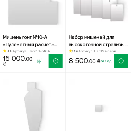
Мишень гонг №10-А
Набор мишеней для
«Пулеметный расчет»
высокоточной стрельбы
0.0
0.0
Артикул: Hard10-n10A
Артикул: Hard10-nabir
750x1000 мм — сталь
Hardox 500
15 000
.00
Hardox 500
8 500
за 1
.00 ₴
за 1 ед.
ед.
₴