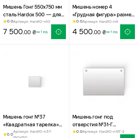
Мишень Гонг 550х750 мм
Мишень номер 4
сталь Hardox 500 — для
«Грудная фигура» размер
0.0
0.0
Артикул: Hard10-n10
Артикул: Hard10-n4
стрельбы из ручного
500х500 мм — сталь
пулемета
7 500
Hardox 500
4 500
.00 ₴
.00 ₴
за 1 ед.
за 1 ед.
Мишень гонг №37
Мишень гонг под
«Квадратная тарелка»
отверстия №31-Г
0.0
Артикул: Hard10-n37-
Артикул: Hard10-n31Г-2
150х150 мм — сталь
«Высокоточка» 600х900
0.0
150x150