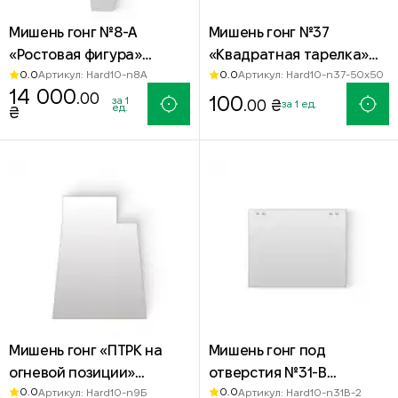
Мишень гонг №8-А
Мишень гонг №37
«Ростовая фигура»
«Квадратная тарелка»
0.0
0.0
Артикул: Hard10-n8A
Артикул: Hard10-n37-50x50
1500×500 мм — сталь
50×50 мм — сталь Hardox
14 000
.00
Hardox 500
500
100
за 1
.00 ₴
за 1 ед.
ед.
₴
Мишень гонг «ПТРК на
Мишень гонг под
огневой позиции»
отверстия №31-В
0.0
0.0
Артикул: Hard10-n9Б
Артикул: Hard10-n31B-2
850×650 мм — стальная
«Прямоугольник»