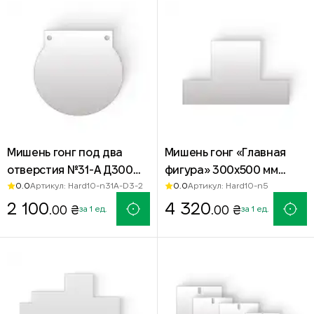
Мишень гонг под два
Мишень гонг «Главная
отверстия №31-А Д300
фигура» 300х500 мм
0.0
0.0
Артикул: Hard10-n31A-D3-2
Артикул: Hard10-n5
мм — сталь Hardox 500
Hardox 500 — стальная
2 100
мишень для стрельбы
4 320
.00 ₴
.00 ₴
за 1 ед.
за 1 ед.