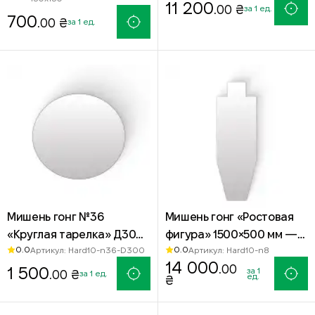
Hardox 500
мм — сталь Hardox 500
11 200
.00 ₴
за 1 ед.
700
.00 ₴
за 1 ед.
Мишень гонг №36
Мишень гонг «Ростовая
«Круглая тарелка» Д300
фигура» 1500×500 мм —
0.0
0.0
Артикул: Hard10-n36-D300
Артикул: Hard10-n8
мм — сталь Hardox 500
стальная мишень для
14 000
.00
1 500
стрельбы Hardox 500
за 1
.00 ₴
за 1 ед.
ед.
₴