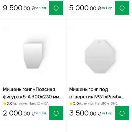
мишень Hardox 500 для
9 500
400х600 мм — сталь
5 000
.00 ₴
.00 ₴
за 1 ед.
за 1 ед.
стрельбы
Hardox 500
Мишень гонг «Поясная
Мишень гонг под
фигура» 5-А 300х230 мм
отверстия №31 «Ромб»
0.0
0.0
Артикул: Hard10-n5А
Артикул: Hard10-n31-2
Hardox 500 — стальная
390x340 мм — сталь
мишень для стрельбы
2 000
Hardox 500
3 500
.00 ₴
.00 ₴
за 1 ед.
за 1 ед.