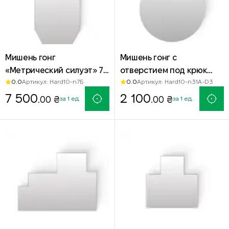
Мишень гонг
Мишень гонг с
«Метрический силуэт» 7-
отверстием под крюк
0.0
0.0
Артикул: Hard10-n7Б
Артикул: Hard10-n31A-D3
Б 750х450 мм сталь
№31-А Д300 мм — сталь
Hardox 500
7 500
Hardox 500
2 100
.00 ₴
.00 ₴
за 1 ед.
за 1 ед.