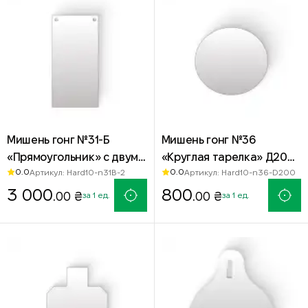
Мишень гонг №31-Б
Мишень гонг №36
«Прямоугольник» с двумя
«Круглая тарелка» Д200
0.0
0.0
Артикул: Hard10-n31B-2
Артикул: Hard10-n36-D200
отверстиями 500х250 мм
мм — сталь Hardox 500
— сталь Hardox 500
3 000
800
.00 ₴
.00 ₴
за 1 ед.
за 1 ед.