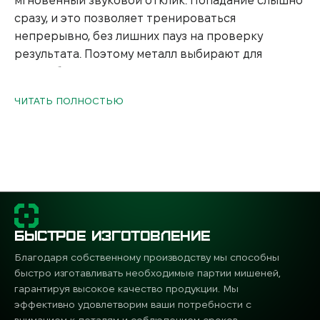
мгновенный звуковой отклик. Попадание слышно
сразу, и это позволяет тренироваться
непрерывно, без лишних пауз на проверку
результата. Поэтому металл выбирают для
стрельбищ, практической и тактической
стрельбы, где важны динамика и реализм.
ЧИТАТЬ ПОЛНОСТЬЮ
Материалы и технические
характеристики
Надежность стальной мишени определяется
маркой материала и его толщиной. Чаще всего
используют два варианта стали:
БЫСТРОЕ ИЗГОТОВЛЕНИЕ
Hardox 500 – износостойкая закаленная сталь,
Благодаря собственному производству мы способны
которая выдерживает интенсивную стрельбу
быстро изготавливать необходимые партии мишеней,
и подходит для крупных калибров;
гарантируя высокое качество продукции. Мы
эффективно удовлетворим ваши потребности с
Ст3 – классический конструкционный металл
вниманием к деталям и соблюдением сроков.