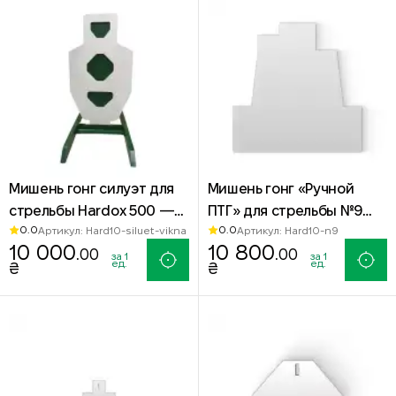
Мишень гонг силуэт для
Мишень гонг «Ручной
стрельбы Hardox 500 —
ПТГ» для стрельбы №9
0.0
0.0
Артикул: Hard10-siluet-vikna
Артикул: Hard10-n9
мишень на подставке с
850x850мм — сталь
10 000
10 800
.00
.00
окошками
Hardox 500
за 1
за 1
ед.
ед.
₴
₴