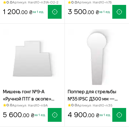
0.0
0.0
Артикул: Hard10-n31A-D2-2
Артикул: Hard10-n7Б
сталь Hardox 500
силуэт для стрельбы
1 200
Hardox 500
3 500
.00 ₴
.00 ₴
за 1 ед.
за 1 ед.
Мишень гонг №9-А
Поппер для стрельбы
«Ручной ПТГ в окопе»
№35 IPSC Д300 мм —
0.0
0.0
Артикул: Hard10-n9A
Артикул: Hard10-n35
550×610 мм — стальная
мишень из стали Hardox
мишень Hardox 500 для
5 600
500 без подставки
4 900
.00 ₴
.00 ₴
за 1 ед.
за 1 ед.
стрельбы