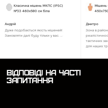
Класична мішень МКПС (IPSС)
Мішень 
№33 460х580 см біла
450х750
Андрій
Дмитро
Дуже подобається якість мішеней!
Зона в район
Замовляти далі буду тільки у вас. ...
реалістичнос
тактичних за
для наших тр
наближена до
Рекомендую д
відточити нави
ВІДПОВІДІ НА ЧАСТІ
ЗАПИТАННЯ