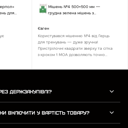
терпол»
Мішень №4 500×500 мм —
ень для
грудна зелена мішень з
квадратами та удосконаленою
пристрілкою
Євген
ує
Користувався мішенню №4 від Герць
для тренувань — дуже зручна!
Пристрілочні квадрати зверху та сітка
з кроком 1 МОА дозволяють точно
налаштувати приціл. Центральна мітка
ідеальна для каліматора, а таб ...
РЕЗ ДЕРЖЗАКУПІВЛІ?
КИ ВКЛЮЧИТИ У ВАРТІСТЬ ТОВАРУ?