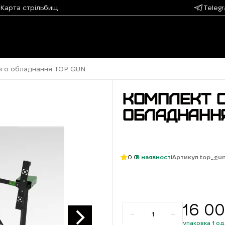
Карта стрільбищ
Teleg
ого обладнання TOP GUN
КОМПЛЕКТ 
ОБЛАДНАНН
0.0
В наявності
Артикул top_gu
16 0
упаковка 1 од