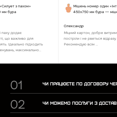
«Силует з пахом»
Мішень номер один «Ін
 мм бура
450х750 мм бура — міш
стрільби №1
Олександр
і паху додає
Міцний картон, добре витрим
ті, що важливо для
постріли і не рветься відразу.
нять. Ідеально підходить
Рекомендую всім ...
енувань, максимально
 бойових умов.
ля тих, хто хоче
чки ...
ЧИ ПРАЦЮЄТЕ ПО ДОГОВОРУ ЧЕ
ЧИ МОЖЕМО ПОСЛУГИ З ДОСТАВ