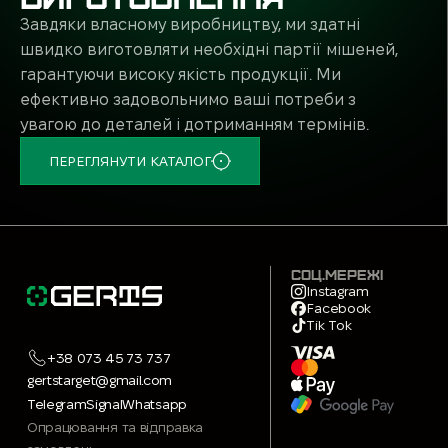
Завдяки власному виробництву, ми здатні
швидко виготовляти необхідні партії мішеней,
гарантуючи високу якість продукції. Ми
ефективно задовольнимо ваші потреби з
увагою до деталей і дотриманням термінів.
ПЕРЕГЛЯНУТИ КАТАЛОГ
СОЦ.МЕРЕЖІ
Instagram
Facebook
Tik Tok
+38 073 45 73 737
gertstarget@gmail.com
Telegram
Signal
Whatsapp
Опрацювання та відправка