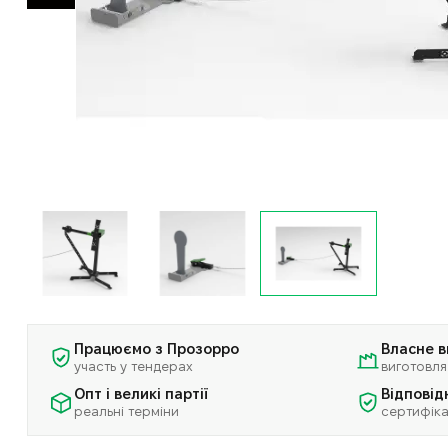
Працюємо з Прозорро
Власне 
участь у тендерах
виготовля
Опт і великі партії
Відповід
реальні терміни
сертифіка