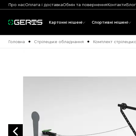
Про нас
Оплата і доставка
Обмін та повернення
Контакти
Блог
Картонні мішені
Спортивні мішені
Головна
Стрілецьке обладнання
Комплект стрілецьк