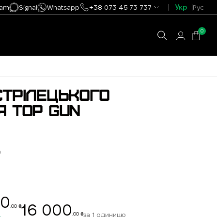
ram
Signal
Whatsapp
+38 073 45 73 737
Укр
Рус
0
СТРІЛЕЦЬКОГО
Я TOP GUN
n
00
16 000
.00 ₴
за 1 одиницю
.00 ₴
.