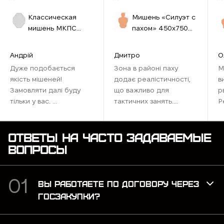
Классическая
Мишень «Силуэт с
мишень МКПС
пахом» 450х750
(IPSС) №33
мм бурая
460х580 см белая
Андрій
Дмитро
О
Дуже подобається
Зона в районі паху
М
якість мішеней!
додає реалістичності,
в
Замовляти далі буду
що важливо для
р
тільки у вас. ...
тактичних занять.
Р
Ідеально підходить для
наших тренувань,
максимально
ОТВЕТЫ НА ЧАСТО ЗАДАВАЕМЫЕ
наближена до бойових
ВОПРОСЫ
умов. Рекомендую для
тих, хто хоче відточити
навички ...
ВЫ РАБОТАЕТЕ ПО ДОГОВОРУ ЧЕРЕЗ
ГОСЗАКУПКИ?