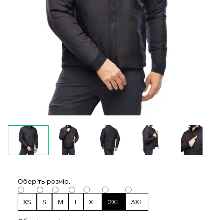
Оберіть розмір:
XS
S
M
L
XL
2XL
3XL