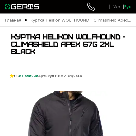
Укр
Рус
Главная
Куртка Helikon WOLFHOUND - Climashield Apex
67g 2XL Black
КУРТКА HELIKON WOLFHOUND -
CLIMASHIELD APEX 67G 2XL
BLACK
0.0
В наличии
Артикул H1012-01/2XLR