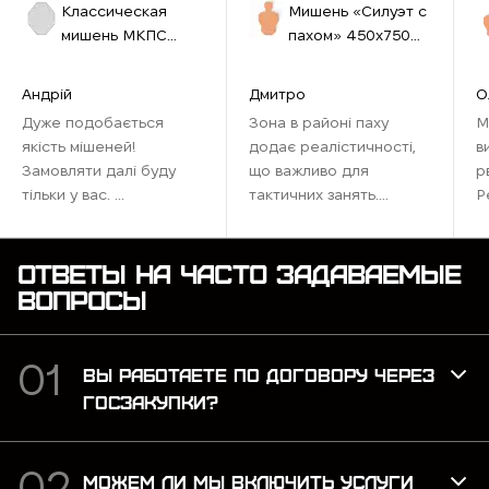
Классическая
Мишень «Силуэт с
мишень МКПС
пахом» 450х750
(IPSС) №33
мм бурая
460х580 см белая
Андрій
Дмитро
О
Дуже подобається
Зона в районі паху
М
якість мішеней!
додає реалістичності,
в
Замовляти далі буду
що важливо для
р
тільки у вас. ...
тактичних занять.
Р
Ідеально підходить для
наших тренувань,
максимально
ОТВЕТЫ НА ЧАСТО ЗАДАВАЕМЫЕ
наближена до бойових
ВОПРОСЫ
умов. Рекомендую для
тих, хто хоче відточити
навички ...
ВЫ РАБОТАЕТЕ ПО ДОГОВОРУ ЧЕРЕЗ
ГОСЗАКУПКИ?
МОЖЕМ ЛИ МЫ ВКЛЮЧИТЬ УСЛУГИ