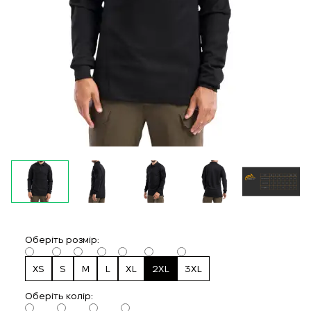
Оберіть розмір:
XS
S
M
L
XL
2XL
3XL
Oберіть колір: