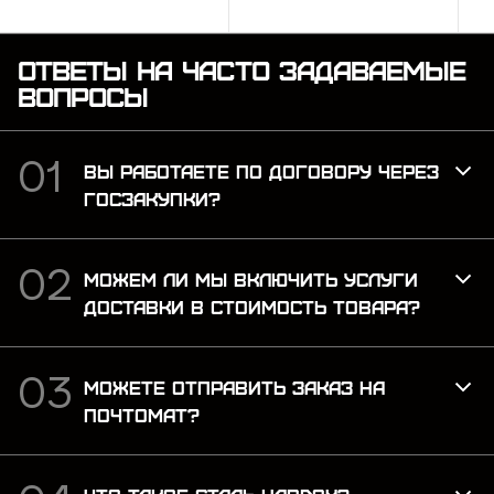
Ідеально підходить для
наших тренувань,
максимально
ОТВЕТЫ НА ЧАСТО ЗАДАВАЕМЫЕ
наближена до бойових
ВОПРОСЫ
умов. Рекомендую для
тих, хто хоче відточити
навички ...
ВЫ РАБОТАЕТЕ ПО ДОГОВОРУ ЧЕРЕЗ
ГОСЗАКУПКИ?
МОЖЕМ ЛИ МЫ ВКЛЮЧИТЬ УСЛУГИ
ДОСТАВКИ В СТОИМОСТЬ ТОВАРА?
МОЖЕТЕ ОТПРАВИТЬ ЗАКАЗ НА
ПОЧТОМАТ?