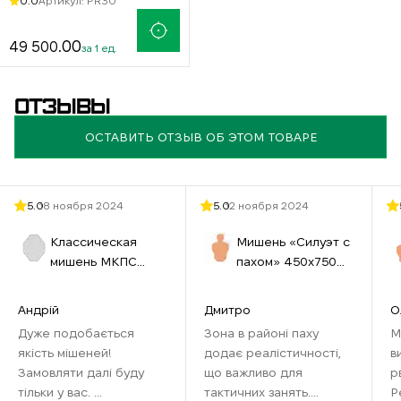
0.0
Артикул: PR30
.00
49 500
за 1 ед.
ОТЗЫВЫ
ОСТАВИТЬ ОТЗЫВ ОБ ЭТОМ ТОВАРЕ
5.0
18 ноября 2024
5.0
12 ноября 2024
Классическая
Мишень «Силуэт с
мишень МКПС
пахом» 450х750
(IPSС) №33
мм бурая
460х580 см белая
Андрій
Дмитро
О
Дуже подобається
Зона в районі паху
М
якість мішеней!
додає реалістичності,
в
Замовляти далі буду
що важливо для
р
тільки у вас. ...
тактичних занять.
Р