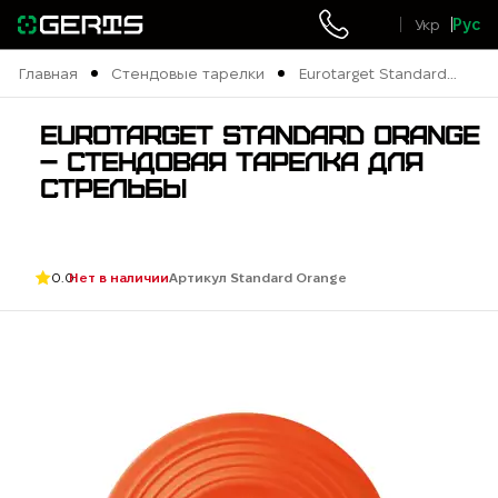
Укр
Рус
Главная
Стендовые тарелки
Eurotarget Standard
Orange – стендовая
тарелка
EUROTARGET STANDARD ORANGE
– СТЕНДОВАЯ ТАРЕЛКА ДЛЯ
СТРЕЛЬБЫ
0.0
Нет в наличии
Артикул Standard Orange