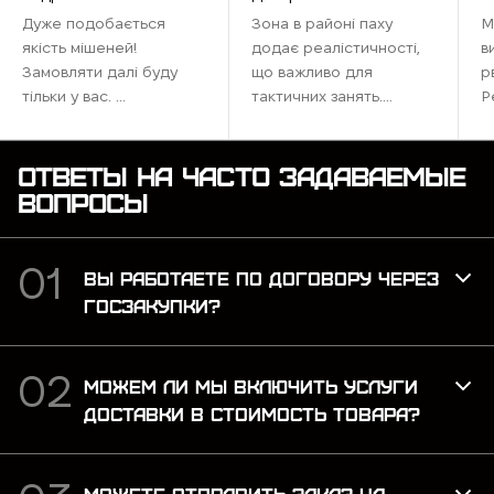
Дуже подобається
Зона в районі паху
М
якість мішеней!
додає реалістичності,
в
Замовляти далі буду
що важливо для
р
тільки у вас. ...
тактичних занять.
Р
Ідеально підходить для
наших тренувань,
максимально
ОТВЕТЫ НА ЧАСТО ЗАДАВАЕМЫЕ
наближена до бойових
ВОПРОСЫ
умов. Рекомендую для
тих, хто хоче відточити
навички ...
ВЫ РАБОТАЕТЕ ПО ДОГОВОРУ ЧЕРЕЗ
ГОСЗАКУПКИ?
МОЖЕМ ЛИ МЫ ВКЛЮЧИТЬ УСЛУГИ
ДОСТАВКИ В СТОИМОСТЬ ТОВАРА?
МОЖЕТЕ ОТПРАВИТЬ ЗАКАЗ НА