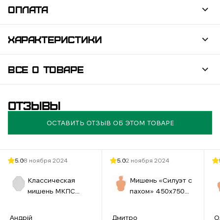
ОПЛАТА
ХАРАКТЕРИСТИКИ
ВСЕ О ТОВАРЕ
ОТЗЫВЫ
ОСТАВИТЬ ОТЗЫВ ОБ ЭТОМ ТОВАРЕ
5.0
18 ноября 2024
5.0
12 ноября 2024
Классическая
Мишень «Силуэт с
мишень МКПС
пахом» 450х750
(IPSС) №33
мм бурая
460х580 см белая
Андрій
Дмитро
О