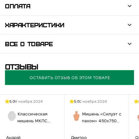
ОПЛАТА
ХАРАКТЕРИСТИКИ
ВСЕ О ТОВАРЕ
ОТЗЫВЫ
ОСТАВИТЬ ОТЗЫВ ОБ ЭТОМ ТОВАРЕ
5.0
18 ноября 2024
5.0
12 ноября 2024
Классическая
Мишень «Силуэт с
мишень МКПС
пахом» 450х750
(IPSС) №33
мм бурая
460х580 см белая
Андрій
Дмитро
О