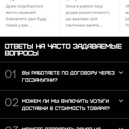
Дуже подобається
Зона в районі паху
М
якість мішеней!
додає реалістичності,
в
Замовляти далі буду
що важливо для
р
тільки у вас. ...
тактичних занять.
Р
Ідеально підходить для
наших тренувань,
максимально
ОТВЕТЫ НА ЧАСТО ЗАДАВАЕМЫЕ
наближена до бойових
ВОПРОСЫ
умов. Рекомендую для
тих, хто хоче відточити
навички ...
ВЫ РАБОТАЕТЕ ПО ДОГОВОРУ ЧЕРЕЗ
ГОСЗАКУПКИ?
МОЖЕМ ЛИ МЫ ВКЛЮЧИТЬ УСЛУГИ
ДОСТАВКИ В СТОИМОСТЬ ТОВАРА?
МОЖЕТЕ ОТПРАВИТЬ ЗАКАЗ НА