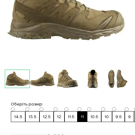
Оберіть розмір:
14.5
13.5
12.5
12
11.5
11
10.5
10
9.5
9