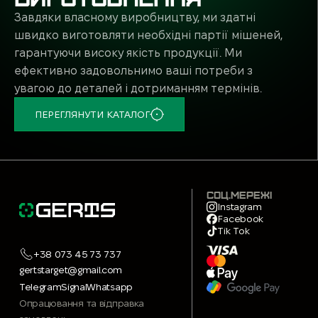
Завдяки власному виробництву, ми здатні
швидко виготовляти необхідні партії мішеней,
гарантуючи високу якість продукції. Ми
ефективно задовольнимо ваші потреби з
увагою до деталей і дотриманням термінів.
ПЕРЕГЛЯНУТИ КАТАЛОГ
СОЦ.МЕРЕЖІ
Instagram
Facebook
Tik Tok
+38 073 45 73 737
gertstarget@gmail.com
Telegram
Signal
Whatsapp
Опрацювання та відправка