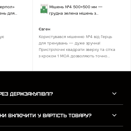
терпол»
Мішень №4 500×500 мм —
ень для
грудна зелена мішень з
квадратами та удосконаленою
пристрілкою
Євген
ує
Користувався мішенню №4 від Герць
для тренувань — дуже зручна!
Пристрілочні квадрати зверху та сітка
з кроком 1 МОА дозволяють точно
налаштувати приціл. Центральна мітка
ідеальна для каліматора, а таб ...
РЕЗ ДЕРЖЗАКУПІВЛІ?
КИ ВКЛЮЧИТИ У ВАРТІСТЬ ТОВАРУ?