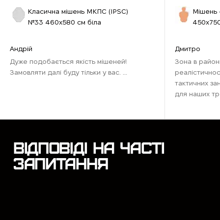
Класична мішень МКПС (IPSС)
Мішень 
№33 460х580 см біла
450х750
Андрій
Дмитро
Дуже подобається якість мішеней!
Зона в район
Замовляти далі буду тільки у вас. ...
реалістичнос
тактичних за
для наших тр
наближена до
Рекомендую д
відточити нави
ВІДПОВІДІ НА ЧАСТІ
ЗАПИТАННЯ