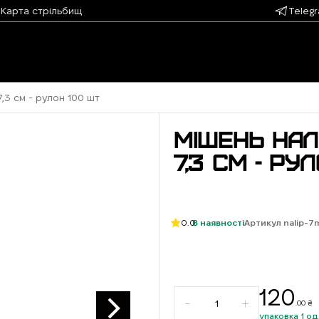
Карта стрільбищ
Teleg
,3 см - рулон 100 шт
МІШЕНЬ НАЛ
7,3 СМ - РУ
0.0
В наявності
Артикул nalip-7
120
.00 ₴
упаковка 1 од