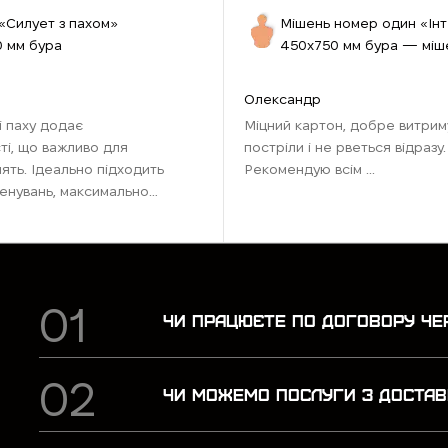
«Силует з пахом»
Мішень номер один «Ін
 мм бура
450х750 мм бура — міш
стрільби №1
Олександр
і паху додає
Міцний картон, добре витрим
ті, що важливо для
постріли і не рветься відразу.
нять. Ідеально підходить
Рекомендую всім ...
енувань, максимально
 бойових умов.
ля тих, хто хоче
чки ...
ЧИ ПРАЦЮЄТЕ ПО ДОГОВОРУ ЧЕ
ЧИ МОЖЕМО ПОСЛУГИ З ДОСТАВ