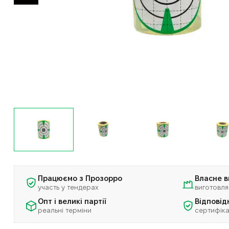
Працюємо з Прозорро
Власне 
участь у тендерах
виготовля
Опт і великі партії
Відповід
реальні терміни
сертифіка