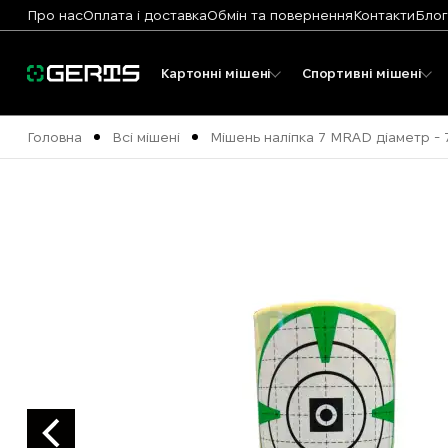
Про нас
Оплата і доставка
Обмін та повернення
Контакти
Блог
Картонні мішені
Спортивні мішені
Головна
Всі мішені
Мішень наліпка 7 MRAD діаметр - 7