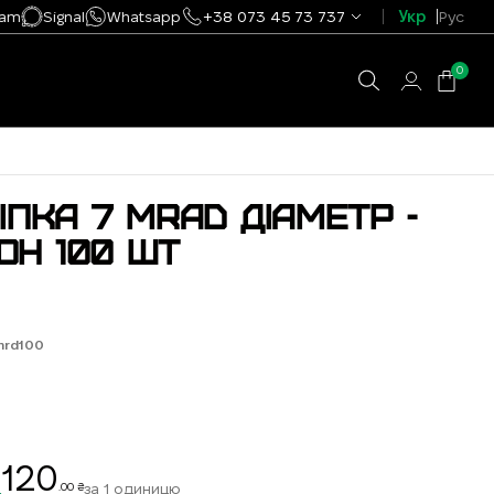
ram
Signal
Whatsapp
+38 073 45 73 737
Укр
Рус
0
ІПКА 7 MRAD ДІАМЕТР -
ЛОН 100 ШТ
mrd100
120
за 1 одиницю
.00 ₴
.