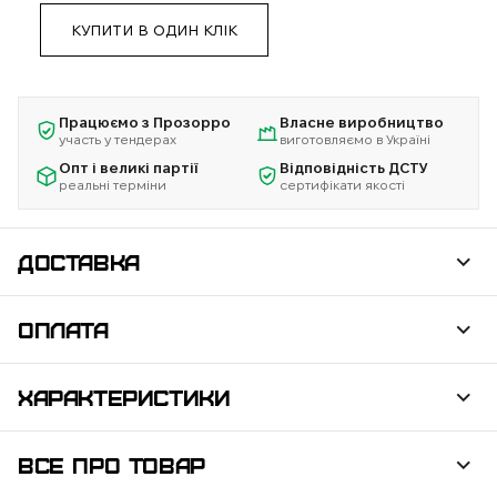
КУПИТИ В ОДИН КЛІК
Працюємо з Прозорро
Власне виробництво
участь у тендерах
виготовляємо в Україні
Опт і великі партії
Відповідність ДСТУ
реальні терміни
сертифікати якості
ДОСТАВКА
ОПЛАТА
ХАРАКТЕРИСТИКИ
ВСЕ ПРО ТОВАР