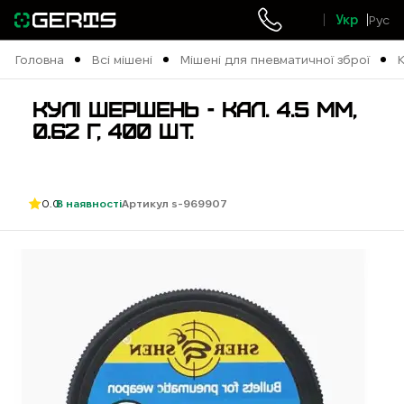
Укр
Рус
Головна
Всі мішені
Мішені для пневматичної зброї
К
4
КУЛІ ШЕРШЕНЬ - КАЛ. 4.5 ММ,
0
0.62 Г, 400 ШТ.
4
0.0
В наявності
Артикул s-969907