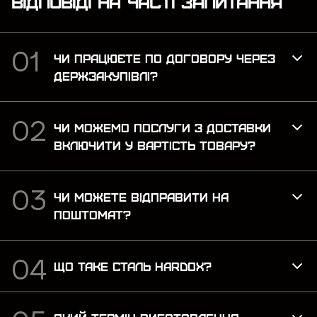
ВІДПОВІДІ НА ЧАСТІ ЗАПИТАННЯ
наближена до бойових
умов. Рекомендую для
тих, хто хоче відточити
навички ...
ЧИ ПРАЦЮЄТЕ ПО ДОГОВОРУ ЧЕРЕЗ
ДЕРЖЗАКУПІВЛІ?
ЧИ МОЖЕМО ПОСЛУГИ З ДОСТАВКИ
ВКЛЮЧИТИ У ВАРТІСТЬ ТОВАРУ?
ЧИ МОЖЕТЕ ВІДПРАВИТИ НА
ПОШТОМАТ?
ЩО ТАКЕ СТАЛЬ HARDOX?