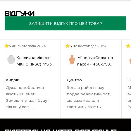
ВІДГУКИ
ЗАЛИШИТИ ВІДГУК ПРО ЦЕЙ ТОВАР
5.0
18 листопада 2024
5.0
12 листопада 2024
Класична мішень
Мішень «Силует з
МКПС (IPSС) №33
пахом» 450х750
460х580 см біла
мм бура
Андрій
Дмитро
О
Дуже подобається
Зона в районі паху
М
якість мішеней!
додає реалістичності,
в
Замовляти далі буду
що важливо для
р
тільки у вас. ...
тактичних занять.
Р
Ідеально підходить для
наших тренувань,
максимально