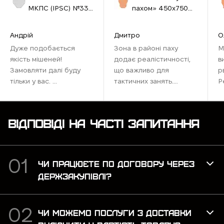
МКПС (IPSС) №33
пахом» 450х750
460х580 см біла
мм бура
Андрій
Дмитро
О
Дуже подобається
Зона в районі паху
М
якість мішеней!
додає реалістичності,
в
Замовляти далі буду
що важливо для
р
тільки у вас. ...
тактичних занять.
Р
Ідеально підходить для
наших тренувань,
максимально
ВІДПОВІДІ НА ЧАСТІ ЗАПИТАННЯ
наближена до бойових
умов. Рекомендую для
тих, хто хоче відточити
навички ...
ЧИ ПРАЦЮЄТЕ ПО ДОГОВОРУ ЧЕРЕЗ
ДЕРЖЗАКУПІВЛІ?
ЧИ МОЖЕМО ПОСЛУГИ З ДОСТАВКИ