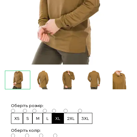
Оберіть розмір:
XS
S
M
L
XL
2XL
3XL
Oберіть колір: