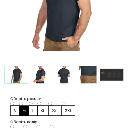
Оберіть розмір:
S
M
L
XL
2XL
3XL
Oберіть колір: