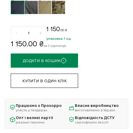
1 150
.00 ₴
упаковка 1 од.
1 150
.00 ₴
за 1 одиницю
ДОДАТИ В КОШИК
КУПИТИ В ОДИН КЛІК
Працюємо з Прозорро
Власне виробництво
участь у тендерах
виготовляємо в Україні
Опт і великі партії
Відповідність ДСТУ
реальні терміни
сертифікати якості