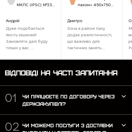
МКПС (IPSС) №33
пахом» 450х750
460х580 см біла
мм бура
Андрій
Дмитро
О
Дуже подобається
Зона в районі паху
М
якість мішеней!
додає реалістичності,
в
Замовляти далі буду
що важливо для
р
тільки у вас. ...
тактичних занять.
Р
Ідеально підходить для
наших тренувань,
максимально
ВІДПОВІДІ НА ЧАСТІ ЗАПИТАННЯ
наближена до бойових
умов. Рекомендую для
тих, хто хоче відточити
навички ...
ЧИ ПРАЦЮЄТЕ ПО ДОГОВОРУ ЧЕРЕЗ
ДЕРЖЗАКУПІВЛІ?
ЧИ МОЖЕМО ПОСЛУГИ З ДОСТАВКИ