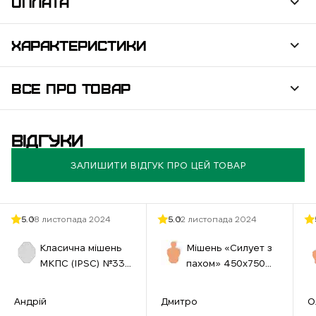
ОПЛАТА
ХАРАКТЕРИСТИКИ
ВСЕ ПРО ТОВАР
ВІДГУКИ
ЗАЛИШИТИ ВІДГУК ПРО ЦЕЙ ТОВАР
5.0
18 листопада 2024
5.0
12 листопада 2024
Класична мішень
Мішень «Силует з
МКПС (IPSС) №33
пахом» 450х750
460х580 см біла
мм бура
Андрій
Дмитро
О