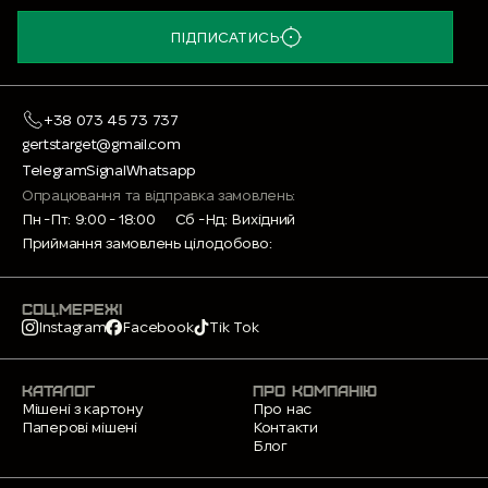
ПІДПИСАТИСЬ
+38 073 45 73 737
gertstarget@gmail.com
Telegram
Signal
Whatsapp
Опрацювання та відправка замовлень:
Пн -Пт: 9:00 - 18:00
Сб -Нд: Вихідний
Приймання замовлень цілодобово:
СОЦ.МЕРЕЖІ
Instagram
Facebook
Tik Tok
КАТАЛОГ
ПРО КОМПАНІЮ
Мішені з картону
Про нас
Паперові мішені
Контакти
Блог