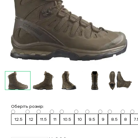
Оберіть розмір:
12.5
12
11.5
11
10.5
10
9.5
9
8.5
8
7.