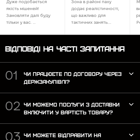
Дуже подобається
Зона в районі паху
М
якість мішеней!
додає реалістичності,
в
Замовляти далі буду
що важливо для
р
тільки у вас. ...
тактичних занять.
Р
Ідеально підходить для
наших тренувань,
максимально
ВІДПОВІДІ НА ЧАСТІ ЗАПИТАННЯ
наближена до бойових
умов. Рекомендую для
тих, хто хоче відточити
навички ...
ЧИ ПРАЦЮЄТЕ ПО ДОГОВОРУ ЧЕРЕЗ
ДЕРЖЗАКУПІВЛІ?
ЧИ МОЖЕМО ПОСЛУГИ З ДОСТАВКИ
ВКЛЮЧИТИ У ВАРТІСТЬ ТОВАРУ?
ЧИ МОЖЕТЕ ВІДПРАВИТИ НА