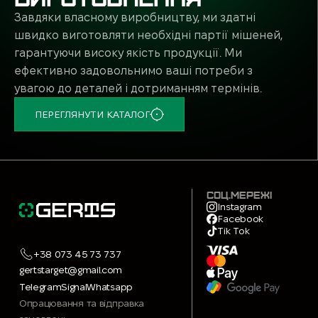
Завдяки власному виробництву, ми здатні
швидко виготовляти необхідні партії мішеней,
гарантуючи високу якість продукції. Ми
ефективно задовольнимо ваші потреби з
увагою до деталей і дотриманням термінів.
ПЕРЕГЛЯНУТИ КАТАЛОГ
СОЦ.МЕРЕЖІ
Instagram
Facebook
Tik Tok
+38 073 45 73 737
gertstarget@gmail.com
Telegram
Signal
Whatsapp
Опрацювання та відправка