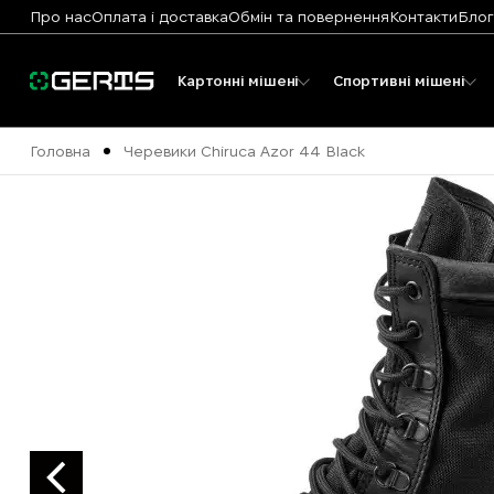
Про нас
Оплата і доставка
Обмін та повернення
Контакти
Блог
Картонні мішені
Спортивні мішені
Головна
Черевики Chiruca Azor 44 Black