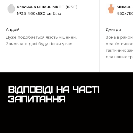
Класична мішень МКПС (IPSС)
Мішень 
№33 460х580 см біла
450х750
Андрій
Дмитро
Дуже подобається якість мішеней!
Зона в район
Замовляти далі буду тільки у вас. ...
реалістичнос
тактичних за
для наших тр
наближена до
Рекомендую д
відточити нави
ВІДПОВІДІ НА ЧАСТІ
ЗАПИТАННЯ