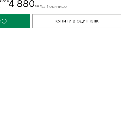
4 880
.00 ₴
за 1 одиницю
.00 ₴
.
К
КУПИТИ В ОДИН КЛІК