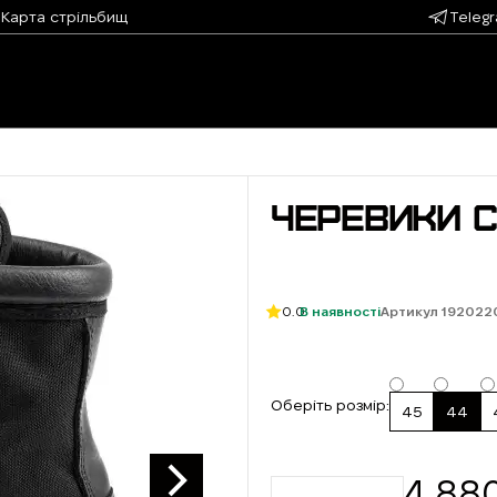
Карта стрільбищ
Teleg
ЧЕРЕВИКИ C
0.0
В наявності
Артикул 192022
Оберіть розмір:
45
44
4 88