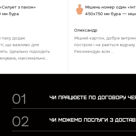
«Силует з пахом»
Мішень номер один «Ін
 мм бура
450х750 мм бура — міш
стрільби №1
Олександр
і паху додає
Міцний картон, добре витрим
ті, що важливо для
постріли і не рветься відразу.
нять. Ідеально підходить
Рекомендую всім ...
енувань, максимально
 бойових умов.
ля тих, хто хоче
чки ...
ЧИ ПРАЦЮЄТЕ ПО ДОГОВОРУ ЧЕ
ЧИ МОЖЕМО ПОСЛУГИ З ДОСТАВ