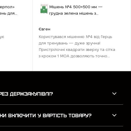
терпол»
Мішень №4 500×500 мм —
ень для
грудна зелена мішень з
квадратами та удосконаленою
пристрілкою
Євген
ує
Користувався мішенню №4 від Герць
для тренувань — дуже зручна!
Пристрілочні квадрати зверху та сітка
з кроком 1 МОА дозволяють точно
налаштувати приціл. Центральна мітка
ідеальна для каліматора, а таб ...
РЕЗ ДЕРЖЗАКУПІВЛІ?
КИ ВКЛЮЧИТИ У ВАРТІСТЬ ТОВАРУ?