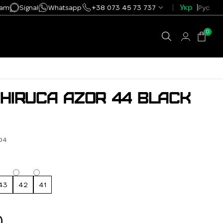
ram
Signal
Whatsapp
+38 073 45 73 737
Укр
Рус
0
HIRUCA AZOR 44 BLACK
04
43
42
41
0