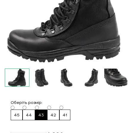
Оберіть розмір:
45
44
43
42
41