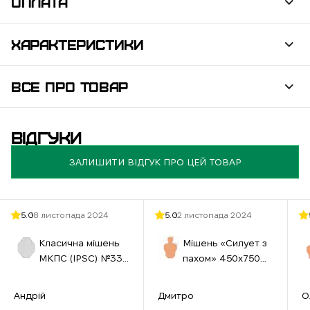
ОПЛАТА
ХАРАКТЕРИСТИКИ
ВСЕ ПРО ТОВАР
ВІДГУКИ
ЗАЛИШИТИ ВІДГУК ПРО ЦЕЙ ТОВАР
5.0
18 листопада 2024
5.0
12 листопада 2024
Класична мішень
Мішень «Силует з
МКПС (IPSС) №33
пахом» 450х750
460х580 см біла
мм бура
Андрій
Дмитро
О