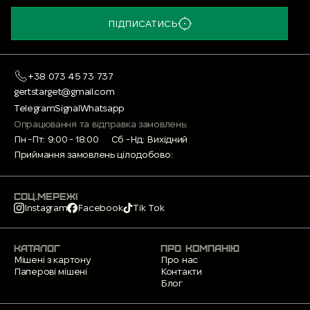
ПІДПИСАТИСЬ
+38 073 45 73 737
gertstarget@gmail.com
Telegram
Signal
Whatsapp
Опрацювання та відправка замовлень:
Пн -Пт: 9:00 - 18:00
Сб -Нд: Вихідний
Приймання замовлень цілодобово:
СОЦ.МЕРЕЖІ
Instagram
Facebook
Tik Tok
КАТАЛОГ
ПРО КОМПАНІЮ
Мішені з картону
Про нас
Паперові мішені
Контакти
Блог