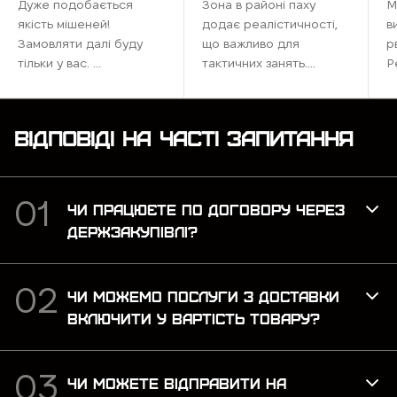
Дуже подобається
Зона в районі паху
М
якість мішеней!
додає реалістичності,
в
Замовляти далі буду
що важливо для
р
тільки у вас. ...
тактичних занять.
Р
Ідеально підходить для
наших тренувань,
максимально
ВІДПОВІДІ НА ЧАСТІ ЗАПИТАННЯ
наближена до бойових
умов. Рекомендую для
тих, хто хоче відточити
навички ...
ЧИ ПРАЦЮЄТЕ ПО ДОГОВОРУ ЧЕРЕЗ
ДЕРЖЗАКУПІВЛІ?
ЧИ МОЖЕМО ПОСЛУГИ З ДОСТАВКИ
ВКЛЮЧИТИ У ВАРТІСТЬ ТОВАРУ?
ЧИ МОЖЕТЕ ВІДПРАВИТИ НА