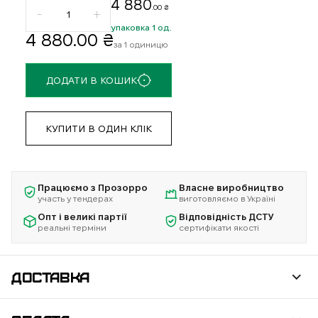
4 880
.00 ₴
упаковка 1 од.
4 880
.00 ₴
за 1 одиницю
ДОДАТИ В КОШИК
КУПИТИ В ОДИН КЛІК
Працюємо з Прозорро
Власне виробництво
участь у тендерах
виготовляємо в Україні
Опт і великі партії
Відповідність ДСТУ
реальні терміни
сертифікати якості
ДОСТАВКА